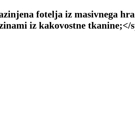
injena fotelja iz masivnega hra
azinami iz kakovostne tkanine;</