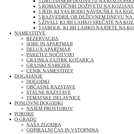
5 DRUŽINSKIH DOŽIVETIJ NA KOZJANSK
5 ROMANTIČNIH DOŽIVETIJ NA KOZJAN
5 JEDI, KI VAS BODO NAVDUŠILE NA KO
5 RAZVEDRIL OB DEŽEVNEM DNEVU NA
5 ŽIVALI, KI JIH LAHKO SREČATE NA K
5 JABOLK, KI JIH LAHKO NAJDETE NA 
NAMESTITVE
REZERVACIJA
SOBE IN APARTMAJI
DELUX APARTMAJI
PAKETI Z NOČITVIJO
GRAJSKA ZAJTRK KOŠARICA
GRAJSKI NAREZEK
CENIK NAMESTITEV
DOGAJANJE
DOGODKI
OBČASNE RAZSTAVE
STALNE RAZSTAVE
TEMATSKE DELAVNICE
POSLOVNI DOGODKI
NAJEM PROSTOROV
POROKE
O GRADU
NAŠA ZGODBA
ODPIRALNI ČAS IN VSTOPNINA