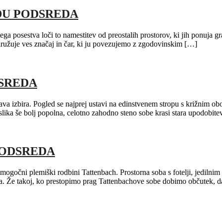
DU PODSREDA
kega posestva loči to namestitev od preostalih prostorov, ki jih ponuja g
družuje ves značaj in čar, ki ju povezujemo z zgodovinskim […]
DSREDA
prava izbira. Pogled se najprej ustavi na edinstvenem stropu s križnim 
lika še bolj popolna, celotno zahodno steno sobe krasi stara upodobit
PODSREDA
o mogočni plemiški rodbini Tattenbach. Prostorna soba s fotelji, jedilni
a. Že takoj, ko prestopimo prag Tattenbachove sobe dobimo občutek, d