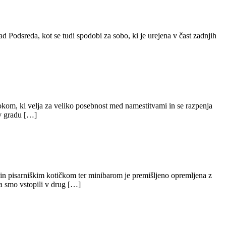
rad Podsreda, kot se tudi spodobi za sobo, ki je urejena v čast zadnjih
obokom, ki velja za veliko posebnost med namestitvami in se razpenja
ev gradu […]
m in pisarniškim kotičkom ter minibarom je premišljeno opremljena z
a smo vstopili v drug […]