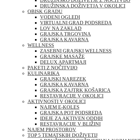
DRUŽINSKO DOŽIVETJE Z NOČITVIJO
DRUŽINSKA DOŽIVETJA V OKOLICI
OBISK GRADU
VODENI OGLEDI
VIRTUALNI GRAD PODSREDA
LOV NA ZAKLAD
GRAJSKA TRGOVINA
GRAJSKA KAVARNA
WELLNESS
ZASEBNI GRAJSKI WELLNESS
GRAJSKE MASAŽE
DELUX APARTMAJI
PAKETI Z NOČITVIJO
KULINARIKA
GRAJSKI NAREZEK
GRAJSKA KAVARNA
GRAJSKA ZAJTRK KOŠARICA
RESTAVRACIJE V OKOLICI
AKTIVNOSTI V OKOLICI
NAJEM E-KOLES
GRAJSKA POT PODSREDA
IDEJE ZA AKTIVEN ODDIH
RESTAVRACIJE V BLIŽINI
NAJEM PROSTOROV
TOP 5 TEMATSKIH DOŽIVETIJ