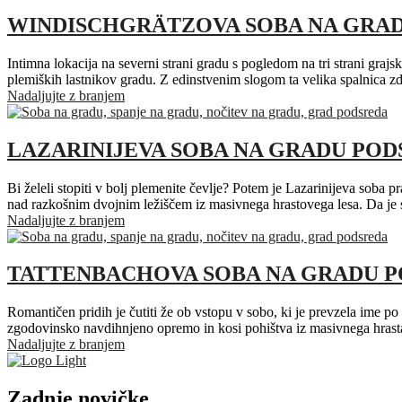
WINDISCHGRÄTZOVA SOBA NA GRA
Intimna lokacija na severni strani gradu s pogledom na tri strani grajs
plemiških lastnikov gradu. Z edinstvenim slogom ta velika spalnica z
Nadaljujte z branjem
LAZARINIJEVA SOBA NA GRADU PO
Bi želeli stopiti v bolj plemenite čevlje? Potem je Lazarinijeva soba 
nad razkošnim dvojnim ležiščem iz masivnega hrastovega lesa. Da je s
Nadaljujte z branjem
TATTENBACHOVA SOBA NA GRADU 
Romantičen pridih je čutiti že ob vstopu v sobo, ki je prevzela ime p
zgodovinsko navdihnjeno opremo in kosi pohištva iz masivnega hrast
Nadaljujte z branjem
Zadnje novičke