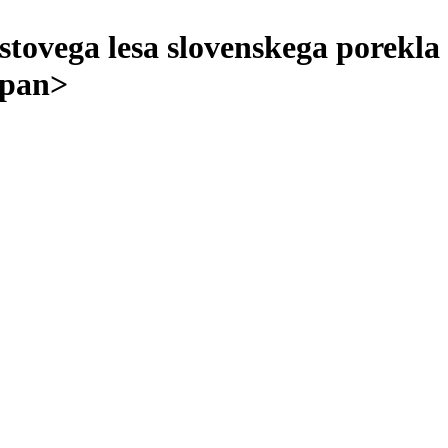
stovega lesa slovenskega porekla
span>