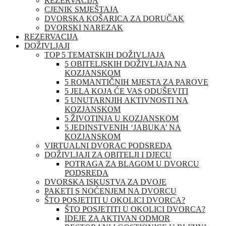
REZERVACIJA
CJENIK SMJEŠTAJA
DVORSKA KOŠARICA ZA DORUČAK
DVORSKI NAREZAK
REZERVACIJA
DOŽIVLJAJI
TOP 5 TEMATSKIH DOŽIVLJAJA
5 OBITELJSKIH DOŽIVLJAJA NA
KOZJANSKOM
5 ROMANTIČNIH MJESTA ZA PAROVE
5 JELA KOJA ĆE VAS ODUŠEVITI
5 UNUTARNJIH AKTIVNOSTI NA
KOZJANSKOM
5 ŽIVOTINJA U KOZJANSKOM
5 JEDINSTVENIH ‘JABUKA’ NA
KOZJANSKOM
VIRTUALNI DVORAC PODSREDA
DOŽIVLJAJI ZA OBITELJI I DJECU
POTRAGA ZA BLAGOM U DVORCU
PODSREDA
DVORSKA ISKUSTVA ZA DVOJE
PAKETI S NOĆENJEM NA DVORCU
ŠTO POSJETITI U OKOLICI DVORCA?
ŠTO POSJETITI U OKOLICI DVORCA?
IDEJE ZA AKTIVAN ODMOR