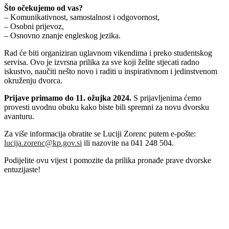
Što očekujemo od vas?
– Komunikativnost, samostalnost i odgovornost,
– Osobni prijevoz,
– Osnovno znanje engleskog jezika.
Rad će biti organiziran uglavnom vikendima i preko studentskog
servisa. Ovo je izvrsna prilika za sve koji želite stjecati radno
iskustvo, naučiti nešto novo i raditi u inspirativnom i jedinstvenom
okruženju dvorca.
Prijave primamo do 11. ožujka 2024.
S prijavljenima ćemo
provesti uvodnu obuku kako biste bili spremni za novu dvorsku
avanturu.
Za više informacija obratite se Luciji Zorenc putem e-pošte:
lucija.zorenc@kp.gov.si
ili nazovite na 041 248 504.
Podijelite ovu vijest i pomozite da prilika pronađe prave dvorske
entuzijaste!