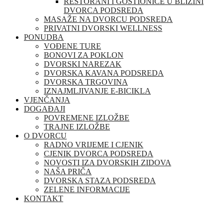
RESTORANI I GOSTIONICE U BLIZINI
DVORCA PODSREDA
MASAŽE NA DVORCU PODSREDA
PRIVATNI DVORSKI WELLNESS
PONUDBA
VOĐENE TURE
BONOVI ZA POKLON
DVORSKI NAREZAK
DVORSKA KAVANA PODSREDA
DVORSKA TRGOVINA
IZNAJMLJIVANJE E-BICIKLA
VJENČANJA
DOGAĐAJI
POVREMENE IZLOŽBE
TRAJNE IZLOŽBE
O DVORCU
RADNO VRIJEME I CJENIK
CJENIK DVORCA PODSREDA
NOVOSTI IZA DVORSKIH ZIDOVA
NAŠA PRIČA
DVORSKA STAZA PODSREDA
ZELENE INFORMACIJE
KONTAKT