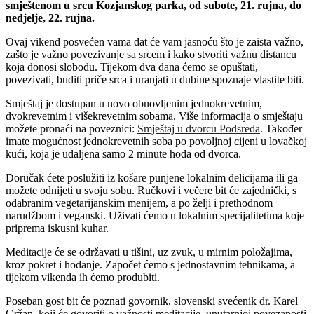
smještenom u srcu Kozjanskog parka, od subote, 21. rujna, do
nedjelje, 22. rujna.
Ovaj vikend posvećen vama dat će vam jasnoću što je zaista važno,
zašto je važno povezivanje sa srcem i kako stvoriti važnu distancu
koja donosi slobodu. Tijekom dva dana ćemo se opuštati,
povezivati, buditi priče srca i uranjati u dubine spoznaje vlastite biti.
Smještaj je dostupan u novo obnovljenim jednokrevetnim,
dvokrevetnim i višekrevetnim sobama. Više informacija o smještaju
možete pronaći na poveznici:
Smještaj u dvorcu Podsreda
. Također
imate mogućnost jednokrevetnih soba po povoljnoj cijeni u lovačkoj
kući, koja je udaljena samo 2 minute hoda od dvorca.
Doručak ćete poslužiti iz košare punjene lokalnim delicijama ili ga
možete odnijeti u svoju sobu. Ručkovi i večere bit će zajednički, s
odabranim vegetarijanskim menijem, a po želji i prethodnom
narudžbom i veganski. Uživati ćemo u lokalnim specijalitetima koje
priprema iskusni kuhar.
Meditacije će se održavati u tišini, uz zvuk, u mirnim položajima,
kroz pokret i hodanje. Započet ćemo s jednostavnim tehnikama, a
tijekom vikenda ih ćemo produbiti.
Poseban gost bit će poznati govornik, slovenski svećenik dr. Karel
Gržan, koji će govoriti o važnosti meditacije, unutarnjoj povezanosti