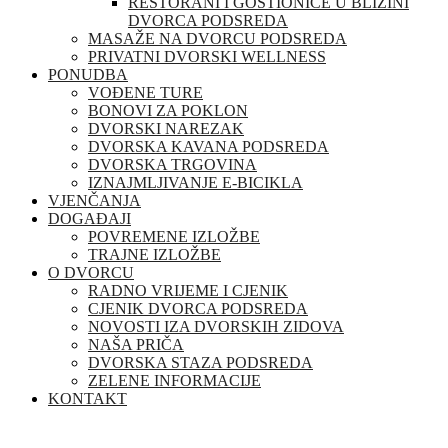
RESTORANI I GOSTIONICE U BLIZINI
DVORCA PODSREDA
MASAŽE NA DVORCU PODSREDA
PRIVATNI DVORSKI WELLNESS
PONUDBA
VOĐENE TURE
BONOVI ZA POKLON
DVORSKI NAREZAK
DVORSKA KAVANA PODSREDA
DVORSKA TRGOVINA
IZNAJMLJIVANJE E-BICIKLA
VJENČANJA
DOGAĐAJI
POVREMENE IZLOŽBE
TRAJNE IZLOŽBE
O DVORCU
RADNO VRIJEME I CJENIK
CJENIK DVORCA PODSREDA
NOVOSTI IZA DVORSKIH ZIDOVA
NAŠA PRIČA
DVORSKA STAZA PODSREDA
ZELENE INFORMACIJE
KONTAKT