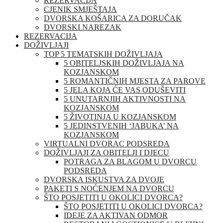
REZERVACIJA
CJENIK SMJEŠTAJA
DVORSKA KOŠARICA ZA DORUČAK
DVORSKI NAREZAK
REZERVACIJA
DOŽIVLJAJI
TOP 5 TEMATSKIH DOŽIVLJAJA
5 OBITELJSKIH DOŽIVLJAJA NA
KOZJANSKOM
5 ROMANTIČNIH MJESTA ZA PAROVE
5 JELA KOJA ĆE VAS ODUŠEVITI
5 UNUTARNJIH AKTIVNOSTI NA
KOZJANSKOM
5 ŽIVOTINJA U KOZJANSKOM
5 JEDINSTVENIH ‘JABUKA’ NA
KOZJANSKOM
VIRTUALNI DVORAC PODSREDA
DOŽIVLJAJI ZA OBITELJI I DJECU
POTRAGA ZA BLAGOM U DVORCU
PODSREDA
DVORSKA ISKUSTVA ZA DVOJE
PAKETI S NOĆENJEM NA DVORCU
ŠTO POSJETITI U OKOLICI DVORCA?
ŠTO POSJETITI U OKOLICI DVORCA?
IDEJE ZA AKTIVAN ODMOR