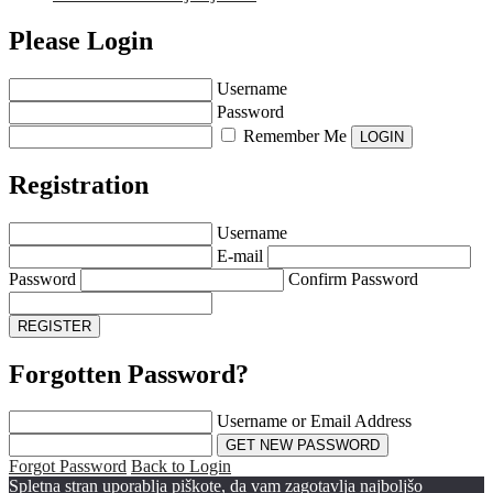
Please Login
Username
Password
Remember Me
Registration
Username
E-mail
Password
Confirm Password
Forgotten Password?
Username or Email Address
Forgot Password
Back to Login
Spletna stran uporablja piškote, da vam zagotavlja najboljšo