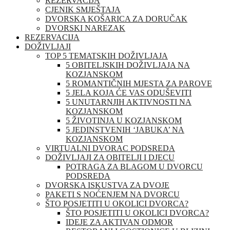
REZERVACIJA
CJENIK SMJEŠTAJA
DVORSKA KOŠARICA ZA DORUČAK
DVORSKI NAREZAK
REZERVACIJA
DOŽIVLJAJI
TOP 5 TEMATSKIH DOŽIVLJAJA
5 OBITELJSKIH DOŽIVLJAJA NA
KOZJANSKOM
5 ROMANTIČNIH MJESTA ZA PAROVE
5 JELA KOJA ĆE VAS ODUŠEVITI
5 UNUTARNJIH AKTIVNOSTI NA
KOZJANSKOM
5 ŽIVOTINJA U KOZJANSKOM
5 JEDINSTVENIH ‘JABUKA’ NA
KOZJANSKOM
VIRTUALNI DVORAC PODSREDA
DOŽIVLJAJI ZA OBITELJI I DJECU
POTRAGA ZA BLAGOM U DVORCU
PODSREDA
DVORSKA ISKUSTVA ZA DVOJE
PAKETI S NOĆENJEM NA DVORCU
ŠTO POSJETITI U OKOLICI DVORCA?
ŠTO POSJETITI U OKOLICI DVORCA?
IDEJE ZA AKTIVAN ODMOR