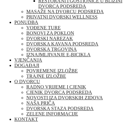
RESTORANI I GOSTIONICE U BLIZINI
DVORCA PODSREDA
MASAŽE NA DVORCU PODSREDA
PRIVATNI DVORSKI WELLNESS
PONUDBA
VOĐENE TURE
BONOVI ZA POKLON
DVORSKI NAREZAK
DVORSKA KAVANA PODSREDA
DVORSKA TRGOVINA
IZNAJMLJIVANJE E-BICIKLA
VJENČANJA
DOGAĐAJI
POVREMENE IZLOŽBE
TRAJNE IZLOŽBE
O DVORCU
RADNO VRIJEME I CJENIK
CJENIK DVORCA PODSREDA
NOVOSTI IZA DVORSKIH ZIDOVA
NAŠA PRIČA
DVORSKA STAZA PODSREDA
ZELENE INFORMACIJE
KONTAKT