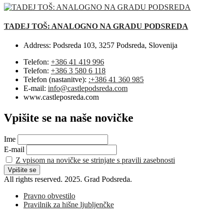
TADEJ TOŠ: ANALOGNO NA GRADU PODSREDA
Address:
Podsreda 103, 3257 Podsreda, Slovenija
Telefon:
+386 41 419 996
Telefon:
+386 3 580 6 118
Telefon (nastanitve):
:+386 41 360 985
E-mail:
info@castlepodsreda.com
www.castleposreda.com
Vpišite se na naše novičke
Ime
E-mail
Z vpisom na novičke se strinjate s pravili zasebnosti
All rights reserved. 2025. Grad Podsreda.
Pravno obvestilo
Pravilnik za hišne ljubljenčke