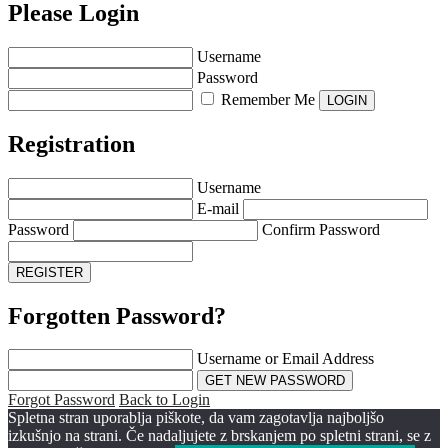
Please Login
Username
Password
Remember Me
Registration
Username
E-mail
Password
Confirm Password
Forgotten Password?
Username or Email Address
Forgot Password
Back to Login
Spletna stran uporablja piškote, da vam zagotavlja najboljšo
izkušnjo na strani. Če nadaljujete z brskanjem po spletni strani, se z