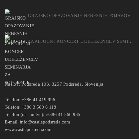
GRAJSKO OPAZOVANJE NEBESNIH POJAVOV
ZAKLJUČNI KONCERT UDELEŽENCEV SEMINARJA ZA SOLOPETJE
Naslov:
Podsreda 103, 3257 Podsreda, Slovenija
Telefon:
+386 41 419 996
Telefon:
+386 3 580 6 118
Telefon (nastanitve):
:+386 41 360 985
E-mail:
info@castlepodsreda.com
www.castleposreda.com