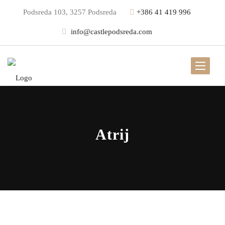
Podsreda 103, 3257 Podsreda
+386 41 419 996
info@castlepodsreda.com
Atrij