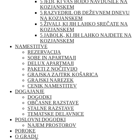
5 JEDI, KI VAS BODO NAVDUŠILE NA
KOZJANSKEM
5 RAZVEDRIL OB DEŽEVNEM DNEVU
NA KOZJANSKEM
5 ŽIVALI, KI JIH LAHKO SREČATE NA
KOZJANSKEM
5 JABOLK, KI JIH LAHKO NAJDETE NA
KOZJANSKEM
NAMESTITVE
REZERVACIJA
SOBE IN APARTMAJI
DELUX APARTMAJI
PAKETI Z NOČITVIJO
GRAJSKA ZAJTRK KOŠARICA
GRAJSKI NAREZEK
CENIK NAMESTITEV
DOGAJANJE
DOGODKI
OBČASNE RAZSTAVE
STALNE RAZSTAVE
TEMATSKE DELAVNICE
POSLOVNI DOGODKI
NAJEM PROSTOROV
POROKE
O GRADU