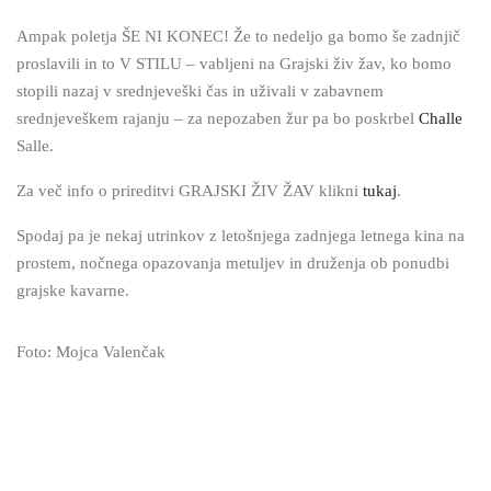
Ampak poletja ŠE NI KONEC! Že to nedeljo ga bomo še zadnjič
proslavili in to V STILU – vabljeni na Grajski živ žav, ko bomo
stopili nazaj v srednjeveški čas in uživali v zabavnem
srednjeveškem rajanju – za nepozaben žur pa bo poskrbel
Challe
Salle.
Za več info o prireditvi GRAJSKI ŽIV ŽAV klikni
tukaj
.
Spodaj pa je nekaj utrinkov z letošnjega zadnjega letnega kina na
prostem, nočnega opazovanja metuljev in druženja ob ponudbi
grajske kavarne.
Foto: Mojca Valenčak