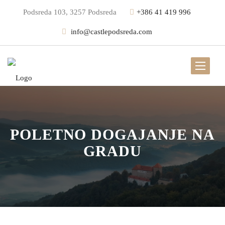
Podsreda 103, 3257 Podsreda
+386 41 419 996
info@castlepodsreda.com
POLETNO DOGAJANJE NA
GRADU