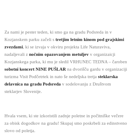
Za nami je pester teden, ki smo ga na gradu Podsreda in v
Kozjanskem parku začeli s
tretjim letnim kinom pod grajskimi
zvezdami
, ki se izvaja v okviru projekta Life Naturaviva,
nadaljevali z
nočnim opazovanjem metuljev
v organizaicji
Kozjanskega parka, ki mu je sledil VRHUNEC TEDNA – čaroben
sobotni koncert NINE PUŠLAR
na dvorišču gardu v organizaciji
turizma Visit Podčetrtek in nato še nedeljska tretja
steklarska
delavnica na gradu Podsreda
v sodelovanju z Društvom
steklarjev Slovenije.
Hvala vsem, ki ste izkoristili zadnje poletne in počitniške večere
za obisk dogodkov na gradu! Skupaj smo poskrbeli za edinstveno
slovo od poletja.