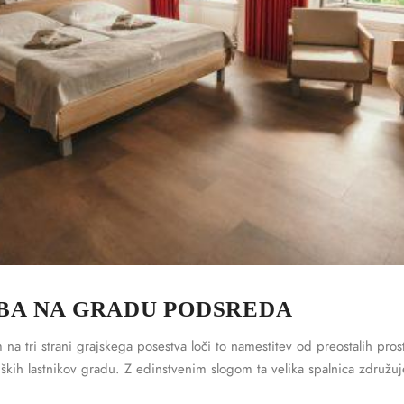
BA NA GRADU PODSREDA
 na tri strani grajskega posestva loči to namestitev od preostalih pros
ških lastnikov gradu. Z edinstvenim slogom ta velika spalnica združuj