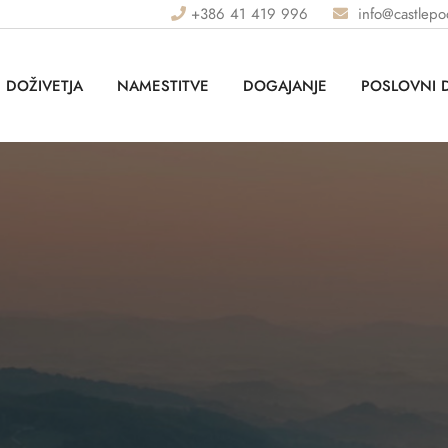
+386 41 419 996
info@castlep
DOŽIVETJA
NAMESTITVE
DOGAJANJE
POSLOVNI 