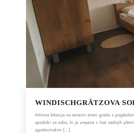
WINDISCHGRÄTZOVA SO
Intimna lokacija na severni strani gradu s pogledom
spodobi za sobo, ki je urejena v čast zadnjih plemi
zgodovinskim […]