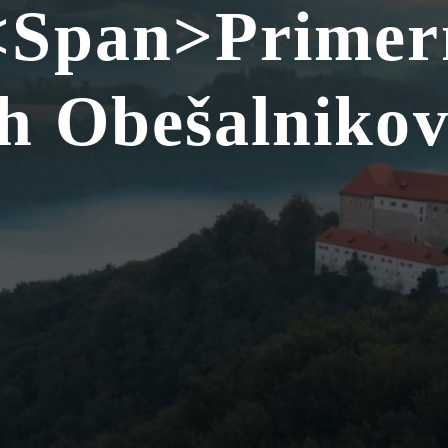
 <span>Primern
ih Obešalniko