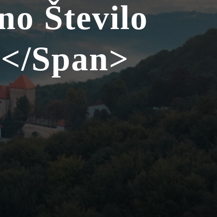
o Število
v</span>