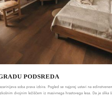
 GRADU PODSREDA
 Lazarinijeva soba prava izbira. Pogled se najprej ustavi na edinstvene
košnim dvojnim ležiščem iz masivnega hrastovega lesa. Da je slika š