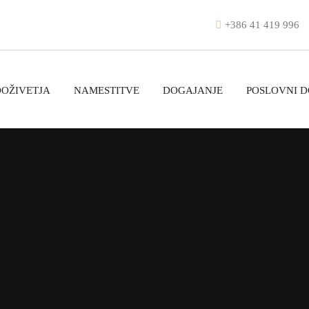
+386 41 419 996
DOŽIVETJA
NAMESTITVE
DOGAJANJE
POSLOVNI 