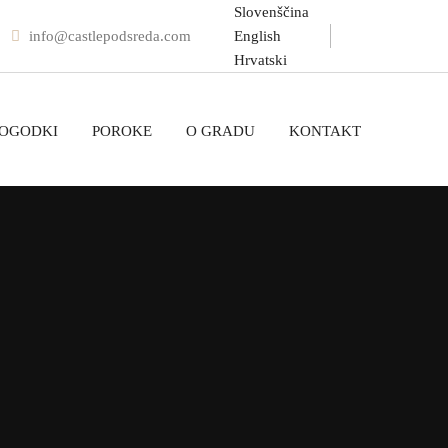
Slovenščina
info@castlepodsreda.com
English
Hrvatski
DOGODKI
POROKE
O GRADU
KONTAKT