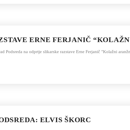
ZSTAVE ERNE FERJANIČ “KOLAŽN
Grad Podsreda na odprtje slikarske razstave Erne Ferjanič "Kolažni aran
ODSREDA: ELVIS ŠKORC