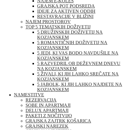
NAJEM E-KOLES
GRAJSKA POT PODSREDA
IDEJE ZA AKTIVEN ODDIH
RESTAVRACIJE V BLIŽINI
NAJEM PROSTOROV
TOP 5 TEMATSKIH DOŽIVETIJ
5 DRUŽINSKIH DOŽIVETIJ NA
KOZJANSKEM
5 ROMANTIČNIH DOŽIVETIJ NA
KOZJANSKEM
5 JEDI, KI VAS BODO NAVDUŠILE NA
KOZJANSKEM
5 RAZVEDRIL OB DEŽEVNEM DNEVU
NA KOZJANSKEM
5 ŽIVALI, KI JIH LAHKO SREČATE NA
KOZJANSKEM
5 JABOLK, KI JIH LAHKO NAJDETE NA
KOZJANSKEM
NAMESTITVE
REZERVACIJA
SOBE IN APARTMAJI
DELUX APARTMAJI
PAKETI Z NOČITVIJO
GRAJSKA ZAJTRK KOŠARICA
GRAJSKI NAREZEK