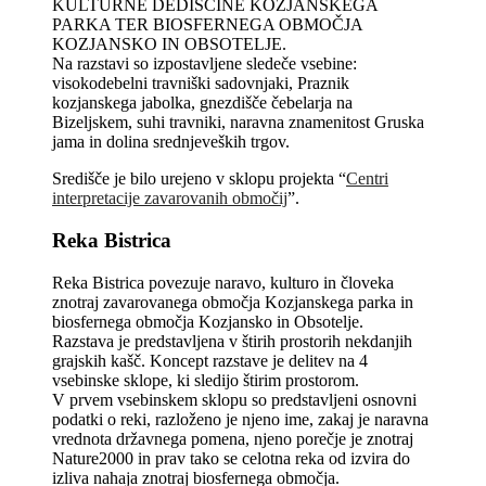
KULTURNE DEDIŠČINE KOZJANSKEGA
PARKA TER BIOSFERNEGA OBMOČJA
KOZJANSKO IN OBSOTELJE.
Na razstavi so izpostavljene sledeče vsebine:
visokodebelni travniški sadovnjaki, Praznik
kozjanskega jabolka, gnezdišče čebelarja na
Bizeljskem, suhi travniki, naravna znamenitost Gruska
jama in dolina srednjeveških trgov.
Središče je bilo urejeno v sklopu projekta “
Centri
interpretacije zavarovanih območij
”.
Reka Bistrica
Reka Bistrica povezuje naravo, kulturo in človeka
znotraj zavarovanega območja Kozjanskega parka in
biosfernega območja Kozjansko in Obsotelje.
Razstava je predstavljena v štirih prostorih nekdanjih
grajskih kašč. Koncept razstave je delitev na 4
vsebinske sklope, ki sledijo štirim prostorom.
V prvem vsebinskem sklopu so predstavljeni osnovni
podatki o reki, razloženo je njeno ime, zakaj je naravna
vrednota državnega pomena, njeno porečje je znotraj
Nature2000 in prav tako se celotna reka od izvira do
izliva nahaja znotraj biosfernega območja.