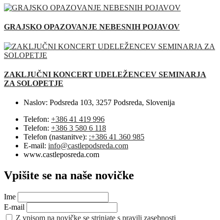
GRAJSKO OPAZOVANJE NEBESNIH POJAVOV
ZAKLJUČNI KONCERT UDELEŽENCEV SEMINARJA
ZA SOLOPETJE
Naslov:
Podsreda 103, 3257 Podsreda, Slovenija
Telefon:
+386 41 419 996
Telefon:
+386 3 580 6 118
Telefon (nastanitve):
:+386 41 360 985
E-mail:
info@castlepodsreda.com
www.castleposreda.com
Vpišite se na naše novičke
Ime
E-mail
Z vpisom na novičke se strinjate s pravili zasebnosti