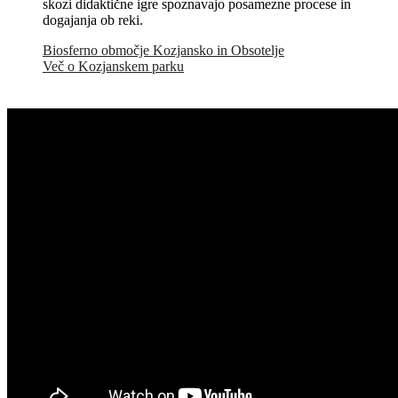
skozi didaktične igre spoznavajo posamezne procese in
dogajanja ob reki.
Biosferno območje Kozjansko in Obsotelje
Več o Kozjanskem parku