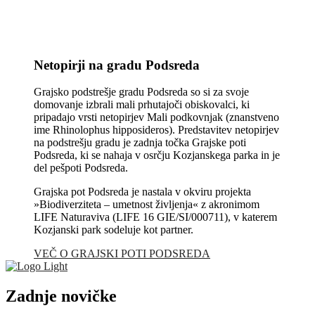
Netopirji na gradu Podsreda
Grajsko podstrešje gradu Podsreda so si za svoje
domovanje izbrali mali prhutajoči obiskovalci, ki
pripadajo vrsti netopirjev Mali podkovnjak (znanstveno
ime Rhinolophus hipposideros). Predstavitev netopirjev
na podstrešju gradu je zadnja točka Grajske poti
Podsreda, ki se nahaja v osrčju Kozjanskega parka in je
del pešpoti Podsreda.
Grajska pot Podsreda je nastala v okviru projekta
»Biodiverziteta – umetnost življenja« z akronimom
LIFE Naturaviva (LIFE 16 GIE/SI/000711), v katerem
Kozjanski park sodeluje kot partner.
VEČ O GRAJSKI POTI PODSREDA
Zadnje novičke