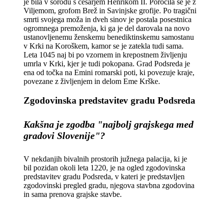
je bila v sorodu s cesarjem Henrikom II. Poročila se je z
Viljemom, grofom Brež in Savinjske grofije. Po tragični
smrti svojega moža in dveh sinov je postala posestnica
ogromnega premoženja, ki ga je del darovala na novo
ustanovljenemu ženskemu benediktinskemu samostanu
v Krki na Koroškem, kamor se je zatekla tudi sama.
Leta 1045 naj bi po vzornem in krepostnem življenju
umrla v Krki, kjer je tudi pokopana. Grad Podsreda je
ena od točka na Emini romarski poti, ki povezuje kraje,
povezane z življenjem in delom Eme Krške.
Zgodovinska predstavitev gradu Podsreda
Kakšna je zgodba "najbolj grajskega med
gradovi Slovenije"?
V nekdanjih bivalnih prostorih južnega palacija, ki je
bil pozidan okoli leta 1220, je na ogled zgodovinska
predstavitev gradu Podsreda, v kateri je predstavljen
zgodovinski pregled gradu, njegova stavbna zgodovina
in sama prenova grajske stavbe.