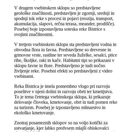
V drugem vsebinskem sklopu so predstavljene
geološke značilnosti, predstavljen je zgornji, srednji in
spodnji tok reke s procesi in pojavi (erozija, transport,
akumulacija, slapovi, rečna terasa, meander, prodišče).
Posebej boje izpostavljena soteska reke Bistrice s
svojimi značilnostmi.
V tretjem vsebinskem sklopu sta predstavljeni vodna in
obvodna flora in favna. Predstavljene so drevesne in
grmovne vrste, rastline ter seveda žuželke, sesalci, ptice
ribe, školjke, raki in kače. Habitatni tipi so prikazani v
sklopu favne in flore. Predstavljeno je tudi nočno
življenje reke. Posebni efekti so predstavljeni z video
vsebinami.
Reka Bistrica je imela pomembno vlogo pri razvoju
poselitve v njeni dolini in razvoju obrti ter kmetijstva.
To je tema četrtega vsebinskega sklopa, ki prikazuje
delovanje človeka, kmetovanje, obrt in tudi pomen reke
za turizem. Posebej je izpostavljeno mlinarstvo in
ekološko kmetovanje.
Znotraj posameznih sklopov so na voljo kotički za
ustvarjanje, kjer lahko predvsem mlajši obiskovalci