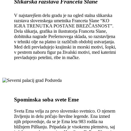
Slikarska razstava Franceta Slane
V najstarejšem delu gradu je na ogled stalna slikarska
razstava slovenskega umetnika Franceta Slane “KO
IGRA TRENUTKA POSTANE BREZČASNOST”.
Dela slikarja, grafika in ilustratorja Franceta Slane,
dobitnika nagrade Prešernovega sklada, so razstavljena
v tehniki olje na platno iz različnih obdobij ustvarjanja.
Med deli prevladujejo krajinski in morski motivi, šopki,
v pestrem naboru figur pa živalski motivi, med katerimi
prevladujejo petelini, ribe in mačke.
Spominska soba svete Eme
Sveta Ema velja za prvo slovensko svetnico. O njenem
življenju in delu pričajo številne legende. Ena izmed
njih pripoveduje, da se je Ema leta 983 rodila na
bližnjem Pilštanju. Pripadala je visokemu plemstvu, saj