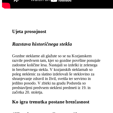
Ujeta prosojnost
Razstava historičnega stekla
Gozdne steklarne ali glažute so se na Kozjanskem
razvile predvsem tam, kjer so gozdne površine ponujale
zadostne količine lesa. Nastajali so izdelki iz zelenega
in brezbarvnega stekla. V kozjanskih steklarnah so
poleg steklenic za slatino izdelovali še steklovino za
shranjevanje zdravil in živil, svetila ter servirno in
jedilno posodo. V zbirki na gradu Podsreda so
predstavljeni predvsem stekleni predmeti iz 19. in
začetka 20. stoletja.
Ko igra trenutka postane brezčasnost