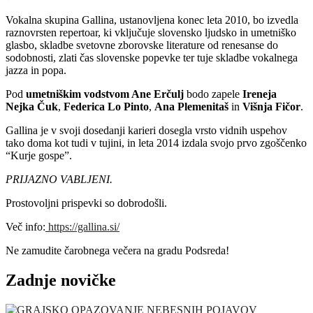
Vokalna skupina Gallina, ustanovljena konec leta 2010, bo izvedla
raznovrsten repertoar, ki vključuje slovensko ljudsko in umetniško
glasbo, skladbe svetovne zborovske literature od renesanse do
sodobnosti, zlati čas slovenske popevke ter tuje skladbe vokalnega
jazza in popa.
Pod
umetniškim vodstvom Ane Erčulj
bodo zapele
Ireneja
Nejka Čuk
,
Federica Lo Pinto
,
Ana Plemenitaš
in
Višnja Fičor
.
Gallina je v svoji dosedanji karieri dosegla vrsto vidnih uspehov
tako doma kot tudi v tujini, in leta 2014 izdala svojo prvo zgoščenko
“Kurje gospe”.
PRIJAZNO VABLJENI.
Prostovoljni prispevki so dobrodošli.
Več info:
https://gallina.si/
Ne zamudite čarobnega večera na gradu Podsreda!
Zadnje novičke