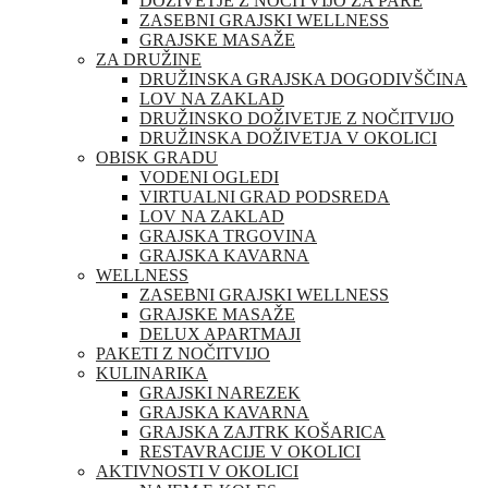
DOŽIVETJE Z NOČITVIJO ZA PARE
ZASEBNI GRAJSKI WELLNESS
GRAJSKE MASAŽE
ZA DRUŽINE
DRUŽINSKA GRAJSKA DOGODIVŠČINA
LOV NA ZAKLAD
DRUŽINSKO DOŽIVETJE Z NOČITVIJO
DRUŽINSKA DOŽIVETJA V OKOLICI
OBISK GRADU
VODENI OGLEDI
VIRTUALNI GRAD PODSREDA
LOV NA ZAKLAD
GRAJSKA TRGOVINA
GRAJSKA KAVARNA
WELLNESS
ZASEBNI GRAJSKI WELLNESS
GRAJSKE MASAŽE
DELUX APARTMAJI
PAKETI Z NOČITVIJO
KULINARIKA
GRAJSKI NAREZEK
GRAJSKA KAVARNA
GRAJSKA ZAJTRK KOŠARICA
RESTAVRACIJE V OKOLICI
AKTIVNOSTI V OKOLICI