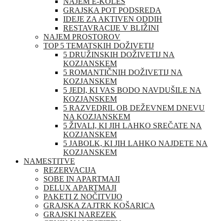
NAJEM E-KOLES
GRAJSKA POT PODSREDA
IDEJE ZA AKTIVEN ODDIH
RESTAVRACIJE V BLIŽINI
NAJEM PROSTOROV
TOP 5 TEMATSKIH DOŽIVETIJ
5 DRUŽINSKIH DOŽIVETIJ NA
KOZJANSKEM
5 ROMANTIČNIH DOŽIVETIJ NA
KOZJANSKEM
5 JEDI, KI VAS BODO NAVDUŠILE NA
KOZJANSKEM
5 RAZVEDRIL OB DEŽEVNEM DNEVU
NA KOZJANSKEM
5 ŽIVALI, KI JIH LAHKO SREČATE NA
KOZJANSKEM
5 JABOLK, KI JIH LAHKO NAJDETE NA
KOZJANSKEM
NAMESTITVE
REZERVACIJA
SOBE IN APARTMAJI
DELUX APARTMAJI
PAKETI Z NOČITVIJO
GRAJSKA ZAJTRK KOŠARICA
GRAJSKI NAREZEK