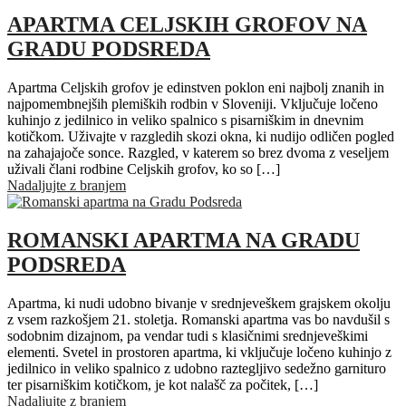
APARTMA CELJSKIH GROFOV NA
GRADU PODSREDA
Apartma Celjskih grofov je edinstven poklon eni najbolj znanih in
najpomembnejših plemiških rodbin v Sloveniji. Vključuje ločeno
kuhinjo z jedilnico in veliko spalnico s pisarniškim in dnevnim
kotičkom. Uživajte v razgledih skozi okna, ki nudijo odličen pogled
na zahajajoče sonce. Razgled, v katerem so brez dvoma z veseljem
uživali člani rodbine Celjskih grofov, ko so […]
Nadaljujte z branjem
ROMANSKI APARTMA NA GRADU
PODSREDA
Apartma, ki nudi udobno bivanje v srednjeveškem grajskem okolju
z vsem razkošjem 21. stoletja. Romanski apartma vas bo navdušil s
sodobnim dizajnom, pa vendar tudi s klasičnimi srednjeveškimi
elementi. Svetel in prostoren apartma, ki vključuje ločeno kuhinjo z
jedilnico in veliko spalnico z udobno raztegljivo sedežno garnituro
ter pisarniškim kotičkom, je kot nalašč za počitek, […]
Nadaljujte z branjem