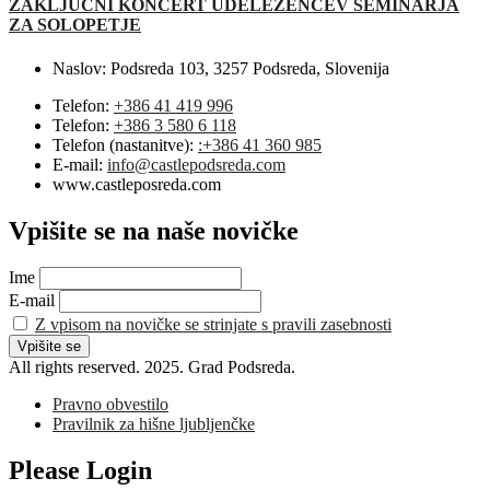
ZAKLJUČNI KONCERT UDELEŽENCEV SEMINARJA
ZA SOLOPETJE
Naslov:
Podsreda 103, 3257 Podsreda, Slovenija
Telefon:
+386 41 419 996
Telefon:
+386 3 580 6 118
Telefon (nastanitve):
:+386 41 360 985
E-mail:
info@castlepodsreda.com
www.castleposreda.com
Vpišite se na naše novičke
Ime
E-mail
Z vpisom na novičke se strinjate s pravili zasebnosti
All rights reserved. 2025. Grad Podsreda.
Pravno obvestilo
Pravilnik za hišne ljubljenčke
Please Login