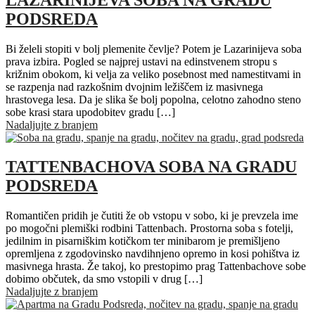
PODSREDA
Bi želeli stopiti v bolj plemenite čevlje? Potem je Lazarinijeva soba
prava izbira. Pogled se najprej ustavi na edinstvenem stropu s
križnim obokom, ki velja za veliko posebnost med namestitvami in
se razpenja nad razkošnim dvojnim ležiščem iz masivnega
hrastovega lesa. Da je slika še bolj popolna, celotno zahodno steno
sobe krasi stara upodobitev gradu […]
Nadaljujte z branjem
TATTENBACHOVA SOBA NA GRADU
PODSREDA
Romantičen pridih je čutiti že ob vstopu v sobo, ki je prevzela ime
po mogočni plemiški rodbini Tattenbach. Prostorna soba s fotelji,
jedilnim in pisarniškim kotičkom ter minibarom je premišljeno
opremljena z zgodovinsko navdihnjeno opremo in kosi pohištva iz
masivnega hrasta. Že takoj, ko prestopimo prag Tattenbachove sobe
dobimo občutek, da smo vstopili v drug […]
Nadaljujte z branjem