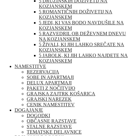
5 DRUŽINSKIH DOŽIVETIJ NA
KOZJANSKEM
5 ROMANTIČNIH DOŽIVETIJ NA
KOZJANSKEM
5 JEDI, KI VAS BODO NAVDUŠILE NA
KOZJANSKEM
5 RAZVEDRIL OB DEŽEVNEM DNEVU
NA KOZJANSKEM
5 ŽIVALI, KI JIH LAHKO SREČATE NA
KOZJANSKEM
5 JABOLK, KI JIH LAHKO NAJDETE NA
KOZJANSKEM
NAMESTITVE
REZERVACIJA
SOBE IN APARTMAJI
DELUX APARTMAJI
PAKETI Z NOČITVIJO
GRAJSKA ZAJTRK KOŠARICA
GRAJSKI NAREZEK
CENIK NAMESTITEV
DOGAJANJE
DOGODKI
OBČASNE RAZSTAVE
STALNE RAZSTAVE
TEMATSKE DELAVNICE