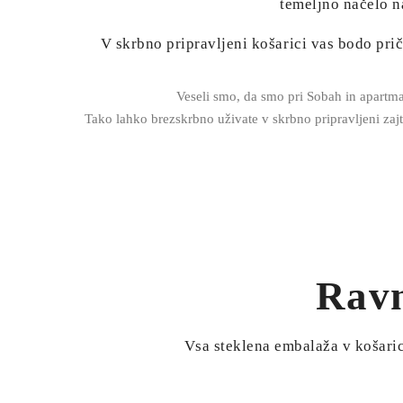
temeljno načelo na
V skrbno pripravljeni košarici vas bodo priča
Veseli smo, da smo pri Sobah in apart
Tako lahko brezskrbno uživate v skrbno pripravljeni zajt
Ravn
Vsa steklena embalaža v košarici