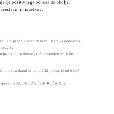
ujanje pozitivnega odnosa do okolja.
h sestavin in izdelkov:
zaj. Od prednikov so današnji lastniki podedovali
 izdelke.
jamejo, da mora domač, ročno narejen kruh biti na
nimi strankami in tistimi, ki prihajajo od daleč
ja za pripravo GRAJSKE ZAJTRK KOŠARICE!