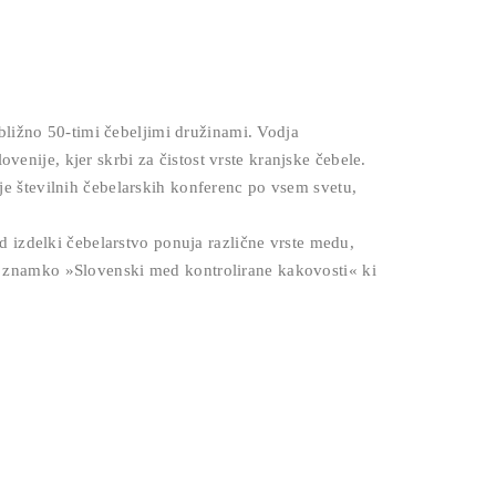
bližno 50-timi čebeljimi družinami. Vodja
venije, kjer skrbi za čistost vrste kranjske čebele.
e številnih čebelarskih konferenc po vsem svetu,
 izdelki čebelarstvo ponuja različne vrste medu,
vno znamko »Slovenski med kontrolirane kakovosti« ki