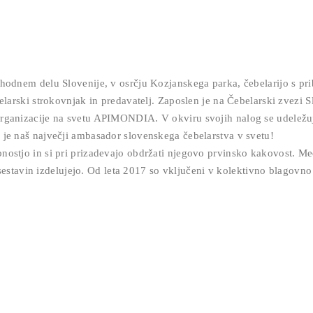
hodnem delu Slovenije, v osrčju Kozjanskega parka, čebelarijo s pri
larski strokovnjak in predavatelj. Zaposlen je na Čebelarski zvezi Slo
organizacije na svetu APIMONDIA. V okviru svojih nalog se udeležuj
 je naš največji ambasador slovenskega čebelarstva v svetu!
nostjo in si pri prizadevajo obdržati njegovo prvinsko kakovost. Med
teh sestavin izdelujejo. Od leta 2017 so vključeni v kolektivno blago