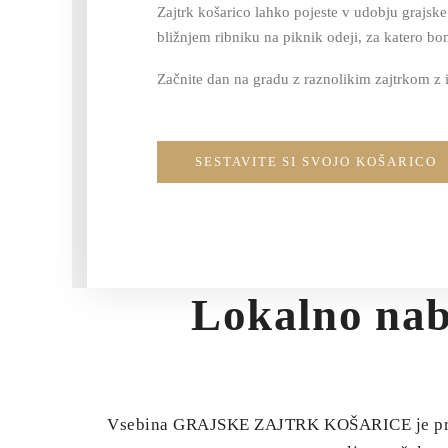
Zajtrk košarico lahko pojeste v udobju grajske
bližnjem ribniku na piknik odeji, za katero bo
Začnite dan na gradu z raznolikim zajtrkom z i
SESTAVITE SI SVOJO KOŠARICO
Lokalno nab
Vsebina GRAJSKE ZAJTRK KOŠARICE je priprav