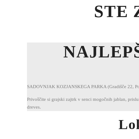
STE 
NAJLEPŠ
SADOVNJAK KOZJANSKEGA PARKA (Gradišče 22, Pod
Privoščite si grajski zajtrk v senci mogočnih jablan, prisl
dreves.
Lo