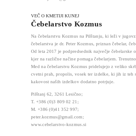
VEČ O KMETIJI KUNEJ
Čebelarstvo Kozmus
Na čebelarstvu Kozmus na Pilštanju, ki leži v jugovz
čebelarstva je dr. Peter Kozmus, priznan čebelar, čebe
Od leta 2017 je podpredsednik največje čebelarske 
kjer na različne načine pomaga čebelarjem. Trenutno
Med na čebelarstvu Kozmus pridelujejo z veliko skrb
cvetni prah, propolis, vosek ter izdelke, ki jih iz 
kakovost naših izdelkov dodatno potrjuje.
Pilštanj 62, 3261 Lesično;
T. +386 (0)3 809 02 21;
M. +386 (0)41 352 997;
peter.kozmus@gmail.com;
www.cebelarstvo-kozmus.si