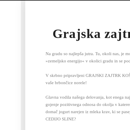
Grajska zajt
Na gradu so najlepša jutra. Tu, okoli nas, je m
»zemeljsko energijo« v okolici gradu in se p
V skrbno pripravljeni GRAJSKI ZAJTRK KOŠARIC
vaše brbončice norele!
Glavna vodila našega delovanja, kot enega najv
gojenje pozitivnega odnosa do okolja v kate
domač jogurt narejen iz mleka krav, ki se pas
CEDIJO SLINE?