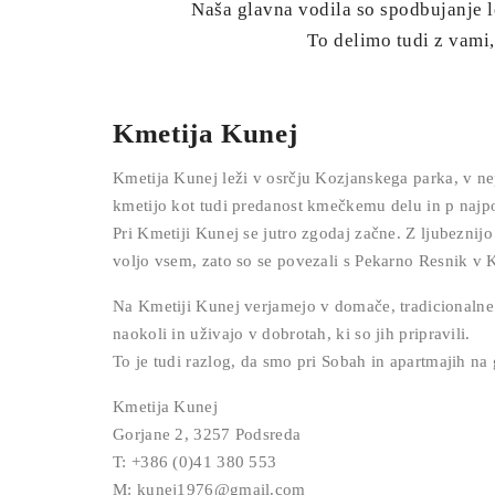
Naša glavna vodila so spodbujanje l
To delimo tudi z vami,
Kmetija Kunej
Kmetija Kunej leži v osrčju Kozjanskega parka, v ne
kmetijo kot tudi predanost kmečkemu delu in p najp
Pri Kmetiji Kunej se jutro zgodaj začne. Z ljubeznijo
voljo vsem, zato so se povezali s Pekarno Resnik v K
Na Kmetiji Kunej verjamejo v domače, tradicionalne iz
naokoli in uživajo v dobrotah, ki so jih pripravili.
To je tudi razlog, da smo pri Sobah in apartmajih
Kmetija Kunej
Gorjane 2, 3257 Podsreda
T: +386 (0)41 380 553
M: kunej1976@gmail.com