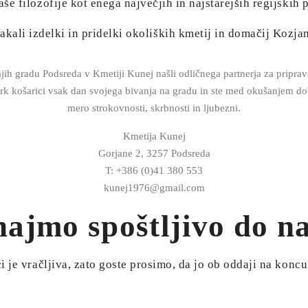
še filozofije kot enega največjih in najstarejših regijskih 
kali izdelki in pridelki okoliških kmetij in domačij Kozjan
majih gradu Podsreda v Kmetiji Kunej našli odličnega partnerja za 
rk košarici vsak dan svojega bivanja na gradu in ste med okušanjem dob
mero strokovnosti, skrbnosti in ljubezni.
Kmetija Kunej
Gorjane 2, 3257 Podsreda
T: +386 (0)41 380 553
kunej1976@gmail.com
ajmo spoštljivo do n
 je vračljiva, zato goste prosimo, da jo ob oddaji na konc