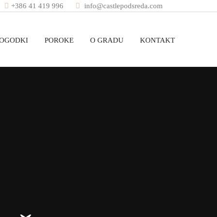
+386 41 419 996
info@castlepodsreda.com
DOGODKI
POROKE
O GRADU
KONTAKT