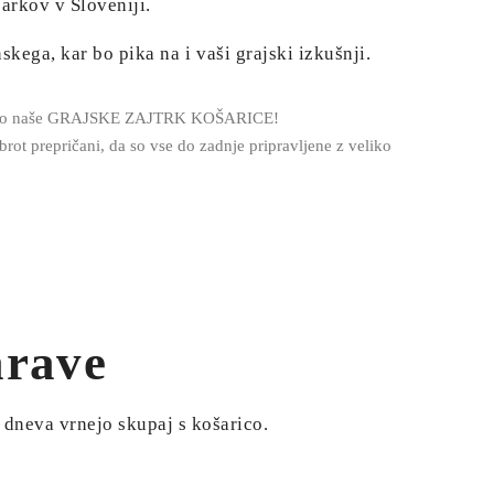
parkov v Sloveniji.
skega, kar bo pika na i vaši grajski izkušnji.
pripravo naše GRAJSKE ZAJTRK KOŠARICE!
rot prepričani, da so vse do zadnje pripravljene z veliko
arave
u dneva vrnejo skupaj s košarico.