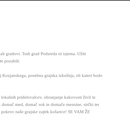
 ali gradovi. Tudi grad Podsreda ni izjema. Užiti
e pozabili.
 Kozjanskega, posebna grajska izkušnja, ob kateri bodo
lokalnih pridelovalcev, ohranjanje kakovosti živil in
 domač med, domač sok in domače mesnine, sirčki ter
te pokrov naše grajske zajtrk košarice! SE VAM ŽE