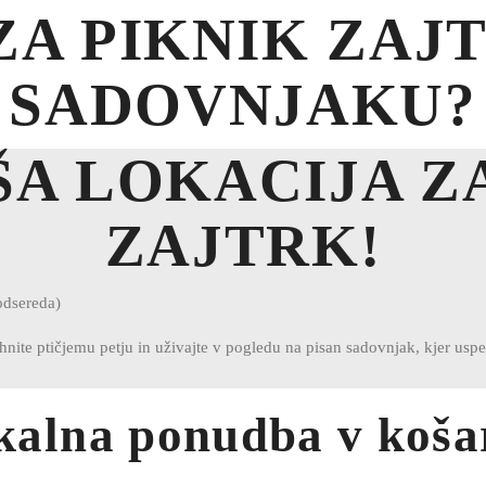
ZA PIKNIK ZAJ
SADOVNJAKU?
A LOKACIJA Z
ZAJTRK!
sereda)
uhnite ptičjemu petju in uživajte v pogledu na pisan sadovnjak, kjer uspe
kalna ponudba v košar