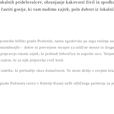
okalnih pridelovalcev, ohranjanje kakovosti živil in spodb
 častiti gostje, ki vam nudimo zajtrk, poln dobrot iz lokalni
posredni bližini gradu Podsreda, njena zgodovina pa sega stoletja na
omembnejše – dobre in preverjene recepte za odlične mesne in druge
 pripravijo slastni zajtrk, ki prebudi brbončice in napolni srce. Ver
ozjem, ki za njih pripravlja svež kruh.
delke, ki prebudijo okus domačnosti. To strast delijo s svojimi lokal
 na gradu Podsreda ravno v Kmetiji Kunej našli odličnega partner