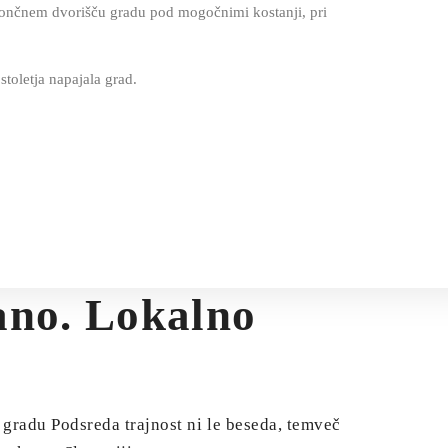
a sončnem dvorišču gradu pod mogočnimi kostanji, pri
toletja napajala grad.
ano. Lokalno
radu Podsreda trajnost ni le beseda, temveč