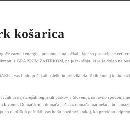
rk košarica
ogoče zaznati energije, prisotne le na točkah, kjer so postavljene cerkve
odkrepiti z GRAJSKIM ZAJTRKOM, pa je izkušnja, ki je še dolgo ne bost
I vas bodo pričakali izdelki in pridelki okoliških kmetij in domačij
ečjih in najstarejših regijskih parkov v Sloveniji, so ravno spodbujanje 
rem bivamo. Domač kruh, domača pašteta, domača marmelada in namazi,
ejo po okoliških pašnikih vas bodo pozdravili takoj, ko previdno odpre