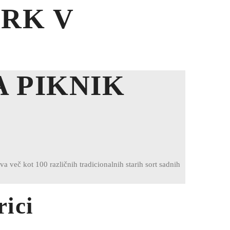
TRK V
A PIKNIK
va več kot 100 različnih tradicionalnih starih sort sadnih
ici