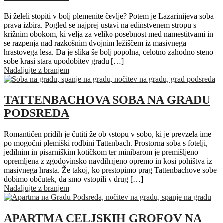
Bi želeli stopiti v bolj plemenite čevlje? Potem je Lazarinijeva soba
prava izbira. Pogled se najprej ustavi na edinstvenem stropu s
križnim obokom, ki velja za veliko posebnost med namestitvami in
se razpenja nad razkošnim dvojnim ležiščem iz masivnega
hrastovega lesa. Da je slika še bolj popolna, celotno zahodno steno
sobe krasi stara upodobitev gradu […]
Nadaljujte z branjem
TATTENBACHOVA SOBA NA GRADU
PODSREDA
Romantičen pridih je čutiti že ob vstopu v sobo, ki je prevzela ime
po mogočni plemiški rodbini Tattenbach. Prostorna soba s fotelji,
jedilnim in pisarniškim kotičkom ter minibarom je premišljeno
opremljena z zgodovinsko navdihnjeno opremo in kosi pohištva iz
masivnega hrasta. Že takoj, ko prestopimo prag Tattenbachove sobe
dobimo občutek, da smo vstopili v drug […]
Nadaljujte z branjem
APARTMA CELJSKIH GROFOV NA