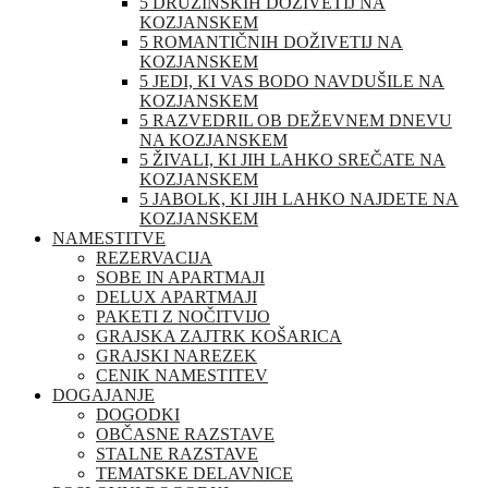
5 DRUŽINSKIH DOŽIVETIJ NA
KOZJANSKEM
5 ROMANTIČNIH DOŽIVETIJ NA
KOZJANSKEM
5 JEDI, KI VAS BODO NAVDUŠILE NA
KOZJANSKEM
5 RAZVEDRIL OB DEŽEVNEM DNEVU
NA KOZJANSKEM
5 ŽIVALI, KI JIH LAHKO SREČATE NA
KOZJANSKEM
5 JABOLK, KI JIH LAHKO NAJDETE NA
KOZJANSKEM
NAMESTITVE
REZERVACIJA
SOBE IN APARTMAJI
DELUX APARTMAJI
PAKETI Z NOČITVIJO
GRAJSKA ZAJTRK KOŠARICA
GRAJSKI NAREZEK
CENIK NAMESTITEV
DOGAJANJE
DOGODKI
OBČASNE RAZSTAVE
STALNE RAZSTAVE
TEMATSKE DELAVNICE