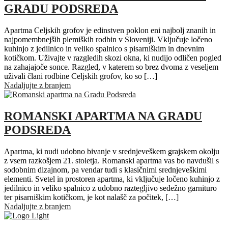
GRADU PODSREDA
Apartma Celjskih grofov je edinstven poklon eni najbolj znanih in
najpomembnejših plemiških rodbin v Sloveniji. Vključuje ločeno
kuhinjo z jedilnico in veliko spalnico s pisarniškim in dnevnim
kotičkom. Uživajte v razgledih skozi okna, ki nudijo odličen pogled
na zahajajoče sonce. Razgled, v katerem so brez dvoma z veseljem
uživali člani rodbine Celjskih grofov, ko so […]
Nadaljujte z branjem
ROMANSKI APARTMA NA GRADU
PODSREDA
Apartma, ki nudi udobno bivanje v srednjeveškem grajskem okolju
z vsem razkošjem 21. stoletja. Romanski apartma vas bo navdušil s
sodobnim dizajnom, pa vendar tudi s klasičnimi srednjeveškimi
elementi. Svetel in prostoren apartma, ki vključuje ločeno kuhinjo z
jedilnico in veliko spalnico z udobno raztegljivo sedežno garnituro
ter pisarniškim kotičkom, je kot nalašč za počitek, […]
Nadaljujte z branjem