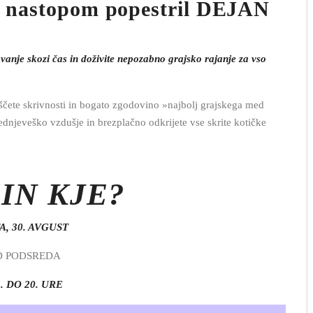
m nastopom popestril DEJAN
anje skozi čas in doživite nepozabno grajsko rajanje za vso
čete skrivnosti in bogato zgodovino »najbolj grajskega med
dnjeveško vzdušje in brezplačno odkrijete vse skrite kotičke
IN KJE?
, 30. AVGUST
 PODSREDA
. DO 20. URE