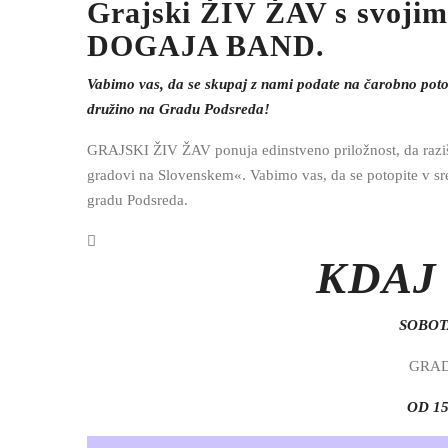
Grajski ŽIV ŽAV s svoji
DOGAJA BAND.
Vabimo vas, da se skupaj z nami podate na čarobno potov
družino na Gradu Podsreda!
GRAJSKI ŽIV ŽAV ponuja edinstveno priložnost, da raziš
gradovi na Slovenskem«. Vabimo vas, da se potopite v sre
gradu Podsreda.
KDAJ 
SOBOTA
GRAD
OD 15