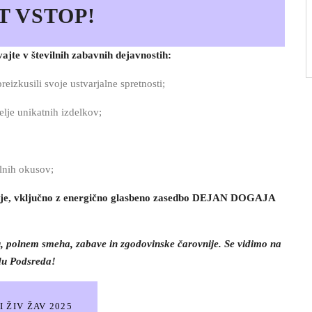
T VSTOP!
jte v številnih zabavnih dejavnostih:
reizkusili svoje ustvarjalne spretnosti;
elje unikatnih izdelkov;
alnih okusov;
dušje, vključno z energično glasbeno zasedbo DEJAN DOGAJA
, polnem smeha, zabave in zgodovinske čarovnije. Se vidimo na
u Podsreda!
 ŽIV ŽAV 2025