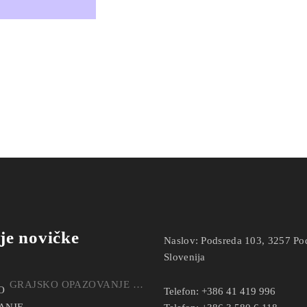
je novičke
Naslov:
Podsreda 103, 3257 Po
Slovenija
GRAJSKO OPAZOVANJE NEBESNIH POJAVOV
Telefon:
+386 41 419 996