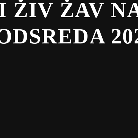
I ŽIV ŽAV N
ODSREDA 20