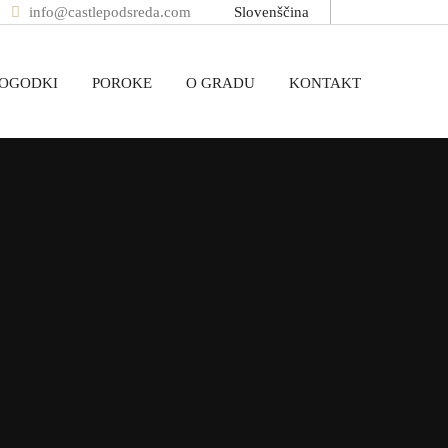
info@castlepodsreda.com
Slovenščina
DOGODKI
POROKE
O GRADU
KONTAKT