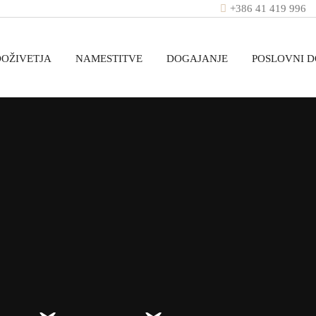
+386 41 419 996
DOŽIVETJA
NAMESTITVE
DOGAJANJE
POSLOVNI 