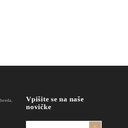
Vpišite se na naše
dsreda,
novičke
Ime