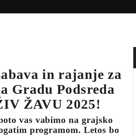
zabava in rajanje za
 na Gradu Podsreda
IV ŽAVU 2025!
boto vas vabimo na grajsko
 bogatim programom. Letos bo