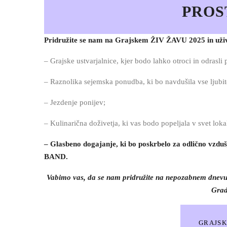
PROS
Pridružite se nam na Grajskem ŽIV ŽAVU 2025 in uživa
– Grajske ustvarjalnice, kjer bodo lahko otroci in odrasli p
– Raznolika sejemska ponudba, ki bo navdušila vse ljubit
– Jezdenje ponijev;
– Kulinarična doživetja, ki vas bodo popeljala v svet lok
– Glasbeno dogajanje, ki bo poskrbelo za odlično vz
BAND.
Vabimo vas, da se nam pridružite na nepozabnem dnevu
Grad
GRAJSKI