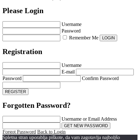
Please Login
Username
Password
Remember Me
Registration
Username
E-mail
Password
Confirm Password
Forgotten Password?
Username or Email Address
Forgot Password
Back to Login
Spletna stran uporablja piškote, da vam zagotavlja najboljšo