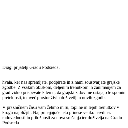
Dragi prijatelji Gradu Podsreda,
hvala, ker nas spremljate, podpirate in z nami soustvarjate grajske
zgodbe. Z vsakim obiskom, deljenim trenutkom in zanimanjem za
grad vidno prispevate k temu, da grajski zidovi ne ostajajo le spomin
preteklosti, temveč prostor živih doživetij in novih zgodb.
V prazničnem času vam želimo miru, topline in lepih trenutkov v
krogu najbližjih. Naj prihajajoče leto prinese veliko navdiha,
radovednosti in priložnosti za nova srečanja ter doživetja na Gradu
Podsreda.