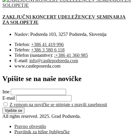
ZAKLJUČNI KONCERT UDELEŽENCEV SEMINARJA
ZA SOLOPETJE
Naslov:
Podsreda 103, 3257 Podsreda, Slovenija
Telefon:
+386 41 419 996
Telefon:
+386 3 580 6 118
Telefon (nastanitve):
:+386 41 360 985
E-mail:
info@castlepodsreda.com
www.castleposreda.com
Vpišite se na naše novičke
Ime
E-mail
Z vpisom na novičke se strinjate s pravili zasebnosti
All rights reserved. 2025. Grad Podsreda.
Pravno obvestilo
Pravilnik za hišne ljubljenčke