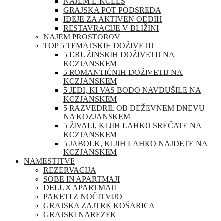
NAJEM E-KOLES
GRAJSKA POT PODSREDA
IDEJE ZA AKTIVEN ODDIH
RESTAVRACIJE V BLIŽINI
NAJEM PROSTOROV
TOP 5 TEMATSKIH DOŽIVETIJ
5 DRUŽINSKIH DOŽIVETIJ NA
KOZJANSKEM
5 ROMANTIČNIH DOŽIVETIJ NA
KOZJANSKEM
5 JEDI, KI VAS BODO NAVDUŠILE NA
KOZJANSKEM
5 RAZVEDRIL OB DEŽEVNEM DNEVU
NA KOZJANSKEM
5 ŽIVALI, KI JIH LAHKO SREČATE NA
KOZJANSKEM
5 JABOLK, KI JIH LAHKO NAJDETE NA
KOZJANSKEM
NAMESTITVE
REZERVACIJA
SOBE IN APARTMAJI
DELUX APARTMAJI
PAKETI Z NOČITVIJO
GRAJSKA ZAJTRK KOŠARICA
GRAJSKI NAREZEK