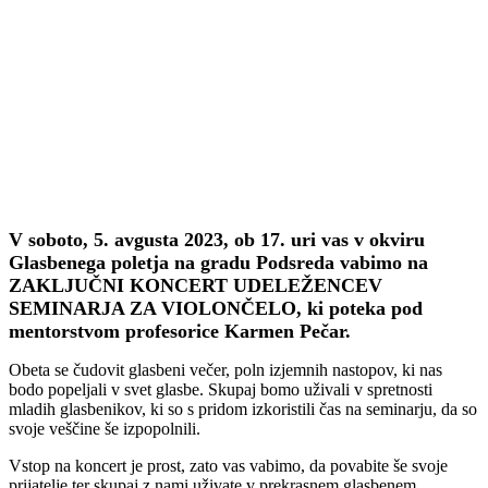
V soboto, 5. avgusta 2023, ob 17. uri vas v okviru
Glasbenega poletja na gradu Podsreda vabimo na
ZAKLJUČNI KONCERT UDELEŽENCEV
SEMINARJA ZA VIOLONČELO, ki poteka pod
mentorstvom profesorice Karmen Pečar.
Obeta se čudovit glasbeni večer, poln izjemnih nastopov, ki nas
bodo popeljali v svet glasbe. Skupaj bomo uživali v spretnosti
mladih glasbenikov, ki so s pridom izkoristili čas na seminarju, da so
svoje veščine še izpopolnili.
Vstop na koncert je prost, zato vas vabimo, da povabite še svoje
prijatelje ter skupaj z nami uživate v prekrasnem glasbenem