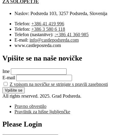
ZA SOLOPETJE
Naslov:
Podsreda 103, 3257 Podsreda, Slovenija
Telefon:
+386 41 419 996
Telefon:
+386 3 580 6 118
Telefon (nastanitve):
:+386 41 360 985
E-mail:
info@castlepodsreda.com
www.castleposreda.com
Vpišite se na naše novičke
Ime
E-mail
Z vpisom na novičke se strinjate s pravili zasebnosti
All rights reserved. 2025. Grad Podsreda.
Pravno obvestilo
Pravilnik za hišne ljubljenčke
Please Login