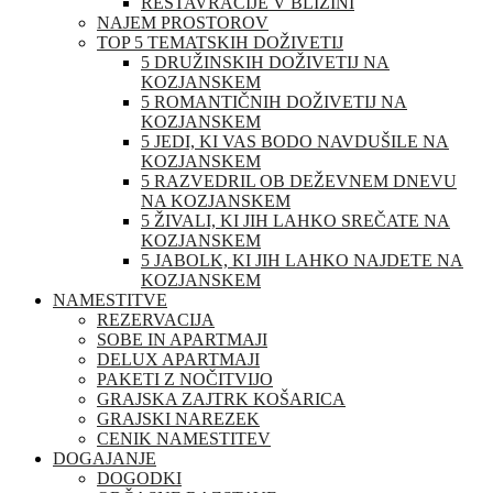
RESTAVRACIJE V BLIŽINI
NAJEM PROSTOROV
TOP 5 TEMATSKIH DOŽIVETIJ
5 DRUŽINSKIH DOŽIVETIJ NA
KOZJANSKEM
5 ROMANTIČNIH DOŽIVETIJ NA
KOZJANSKEM
5 JEDI, KI VAS BODO NAVDUŠILE NA
KOZJANSKEM
5 RAZVEDRIL OB DEŽEVNEM DNEVU
NA KOZJANSKEM
5 ŽIVALI, KI JIH LAHKO SREČATE NA
KOZJANSKEM
5 JABOLK, KI JIH LAHKO NAJDETE NA
KOZJANSKEM
NAMESTITVE
REZERVACIJA
SOBE IN APARTMAJI
DELUX APARTMAJI
PAKETI Z NOČITVIJO
GRAJSKA ZAJTRK KOŠARICA
GRAJSKI NAREZEK
CENIK NAMESTITEV
DOGAJANJE
DOGODKI