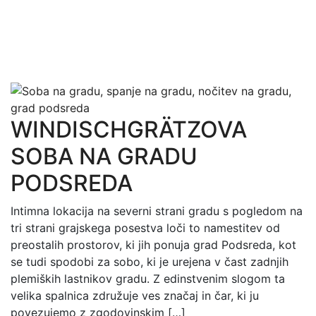
WINDISCHGRÄTZOVA
SOBA NA GRADU
PODSREDA
Intimna lokacija na severni strani gradu s pogledom na
tri strani grajskega posestva loči to namestitev od
preostalih prostorov, ki jih ponuja grad Podsreda, kot
se tudi spodobi za sobo, ki je urejena v čast zadnjih
plemiških lastnikov gradu. Z edinstvenim slogom ta
velika spalnica združuje ves značaj in čar, ki ju
povezujemo z zgodovinskim […]