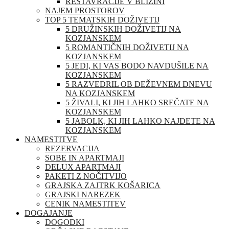
RESTAVRACIJE V BLIŽINI
NAJEM PROSTOROV
TOP 5 TEMATSKIH DOŽIVETIJ
5 DRUŽINSKIH DOŽIVETIJ NA
KOZJANSKEM
5 ROMANTIČNIH DOŽIVETIJ NA
KOZJANSKEM
5 JEDI, KI VAS BODO NAVDUŠILE NA
KOZJANSKEM
5 RAZVEDRIL OB DEŽEVNEM DNEVU
NA KOZJANSKEM
5 ŽIVALI, KI JIH LAHKO SREČATE NA
KOZJANSKEM
5 JABOLK, KI JIH LAHKO NAJDETE NA
KOZJANSKEM
NAMESTITVE
REZERVACIJA
SOBE IN APARTMAJI
DELUX APARTMAJI
PAKETI Z NOČITVIJO
GRAJSKA ZAJTRK KOŠARICA
GRAJSKI NAREZEK
CENIK NAMESTITEV
DOGAJANJE
DOGODKI