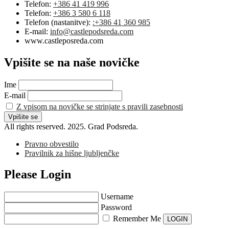
Telefon:
+386 41 419 996
Telefon:
+386 3 580 6 118
Telefon (nastanitve):
:+386 41 360 985
E-mail:
info@castlepodsreda.com
www.castleposreda.com
Vpišite se na naše novičke
Ime
E-mail
Z vpisom na novičke se strinjate s pravili zasebnosti
All rights reserved. 2025. Grad Podsreda.
Pravno obvestilo
Pravilnik za hišne ljubljenčke
Please Login
Username
Password
Remember Me