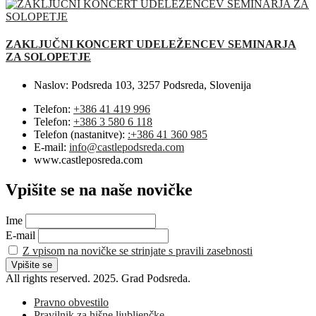
ZAKLJUČNI KONCERT UDELEŽENCEV SEMINARJA
ZA SOLOPETJE
Naslov:
Podsreda 103, 3257 Podsreda, Slovenija
Telefon:
+386 41 419 996
Telefon:
+386 3 580 6 118
Telefon (nastanitve):
:+386 41 360 985
E-mail:
info@castlepodsreda.com
www.castleposreda.com
Vpišite se na naše novičke
Ime
E-mail
Z vpisom na novičke se strinjate s pravili zasebnosti
All rights reserved. 2025. Grad Podsreda.
Pravno obvestilo
Pravilnik za hišne ljubljenčke