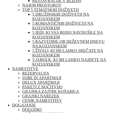
RESTAVRACIJE V BLIŽINI
NAJEM PROSTOROV
TOP 5 TEMATSKIH DOŽIVETIJ
5 DRUŽINSKIH DOŽIVETIJ NA
KOZJANSKEM
5 ROMANTIČNIH DOŽIVETIJ NA
KOZJANSKEM
5 JEDI, KI VAS BODO NAVDUŠILE NA
KOZJANSKEM
5 RAZVEDRIL OB DEŽEVNEM DNEVU
NA KOZJANSKEM
5 ŽIVALI, KI JIH LAHKO SREČATE NA
KOZJANSKEM
5 JABOLK, KI JIH LAHKO NAJDETE NA
KOZJANSKEM
NAMESTITVE
REZERVACIJA
SOBE IN APARTMAJI
DELUX APARTMAJI
PAKETI Z NOČITVIJO
GRAJSKA ZAJTRK KOŠARICA
GRAJSKI NAREZEK
CENIK NAMESTITEV
DOGAJANJE
DOGODKI