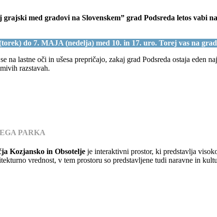
jbolj grajski med gradovi na Slovenskem” grad Podsreda letos va
(
torek)
do 7. MAJA (nedelja) med 10. in 17. uro.
Torej vas na gradu
e na lastne oči in ušesa prepričajo, zakaj grad Podsreda ostaja eden naj
imivih razstavah.
SKEGA PARKA
ja Kozjansko in Obsotelje
je interaktivni prostor, ki predstavlja viso
tekturno vrednost, v tem prostoru so predstavljene tudi naravne in kult