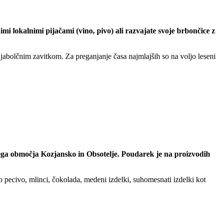
 lokalnimi pijačami (vino, pivo) ali razvajate svoje brbončice z
jabolčnim zavitkom. Za preganjanje časa najmlajših so na voljo leseni
nega območja Kozjansko in Obsotelje. Poudarek je na proizvodih
no pecivo, mlinci, čokolada, medeni izdelki, suhomesnati izdelki kot