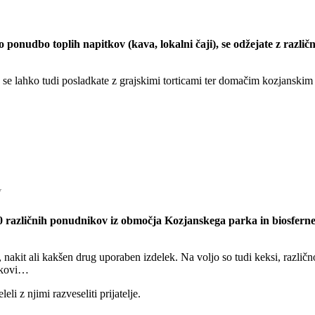
bo toplih napitkov (kava, lokalni čaji), se odžejate z različnimi
se lahko tudi posladkate z grajskimi torticami ter domačim kozjanskim 
V
 30 različnih ponudnikov iz območja Kozjanskega parka in biosfer
 nakit ali kakšen drug uporaben izdelek. Na voljo so tudi keksi, različ
sokovi…
li z njimi razveseliti prijatelje.