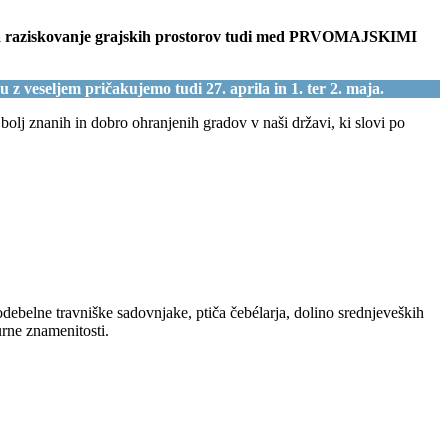
bi na raziskovanje grajskih prostorov tudi med PRVOMAJSKIMI
 z veseljem pričakujemo tudi 27. aprila in 1. ter 2. maja.
bolj znanih in dobro ohranjenih gradov v naši državi, ki slovi po
kodebelne travniške sadovnjake, ptiča čebélarja, dolino srednjeveških
urne znamenitosti.