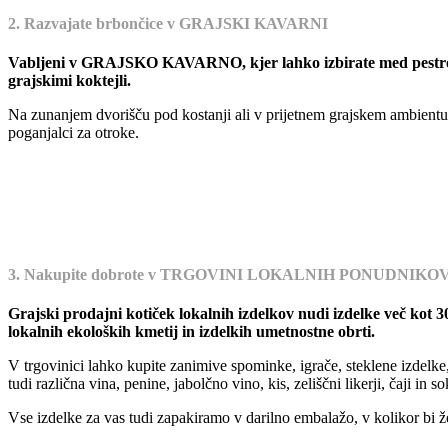
2. Razvajate brbončice v GRAJSKI KAVARNI
Vabljeni v GRAJSKO KAVARNO, kjer lahko izbirate med pestro ponud
grajskimi koktejli.
Na zunanjem dvorišču pod kostanji ali v prijetnem grajskem ambientu 
poganjalci za otroke.
3. Nakupite dobrote v TRGOVINI LOKALNIH PONUDNIKO
Grajski prodajni kotiček lokalnih izdelkov nudi izdelke več kot
lokalnih ekoloških kmetij in izdelkih umetnostne obrti.
V trgovinici lahko kupite zanimive spominke, igrače, steklene izdelke,
tudi različna vina, penine, jabolčno vino, kis, zeliščni likerji, čaji in 
Vse izdelke za vas tudi zapakiramo v darilno embalažo, v kolikor bi žele