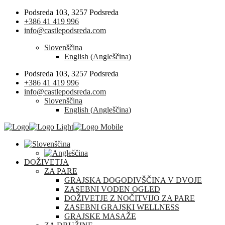
Podsreda 103, 3257 Podsreda
+386 41 419 996
info@castlepodsreda.com
Slovenščina
English
(
Angleščina
)
Podsreda 103, 3257 Podsreda
+386 41 419 996
info@castlepodsreda.com
Slovenščina
English
(
Angleščina
)
DOŽIVETJA
ZA PARE
GRAJSKA DOGODIVŠČINA V DVOJE
ZASEBNI VODEN OGLED
DOŽIVETJE Z NOČITVIJO ZA PARE
ZASEBNI GRAJSKI WELLNESS
GRAJSKE MASAŽE