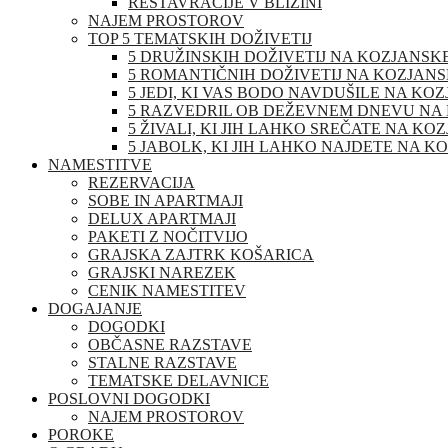
RESTAVRACIJE V BLIŽINI
NAJEM PROSTOROV
TOP 5 TEMATSKIH DOŽIVETIJ
5 DRUŽINSKIH DOŽIVETIJ NA KOZJANSK
5 ROMANTIČNIH DOŽIVETIJ NA KOZJAN
5 JEDI, KI VAS BODO NAVDUŠILE NA KO
5 RAZVEDRIL OB DEŽEVNEM DNEVU NA
5 ŽIVALI, KI JIH LAHKO SREČATE NA K
5 JABOLK, KI JIH LAHKO NAJDETE NA 
NAMESTITVE
REZERVACIJA
SOBE IN APARTMAJI
DELUX APARTMAJI
PAKETI Z NOČITVIJO
GRAJSKA ZAJTRK KOŠARICA
GRAJSKI NAREZEK
CENIK NAMESTITEV
DOGAJANJE
DOGODKI
OBČASNE RAZSTAVE
STALNE RAZSTAVE
TEMATSKE DELAVNICE
POSLOVNI DOGODKI
NAJEM PROSTOROV
POROKE