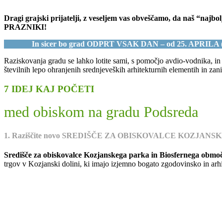
Dragi grajski prijatelji, z veseljem vas obveščamo, da naš “na
PRAZNIKI!
In sicer bo grad ODPRT VSAK DAN – od 25. APRILA 
Raziskovanja gradu se lahko lotite sami, s pomočjo avdio-vodnika, in s
številnih lepo ohranjenih srednjeveških arhitekturnih elementih in zan
7 IDEJ KAJ POČETI
med obiskom na gradu Podsreda
1. Raziščite novo SREDIŠČE ZA OBISKOVALCE KOZJAN
Središče za obiskovalce Kozjanskega parka in Biosfernega območ
trgov v Kozjanski dolini, ki imajo izjemno bogato zgodovinsko in arhi